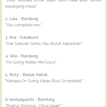
*
surat terbuka untuk salah satu male lead favorit
sepanjang masa
*
2. Lala - Bandung
*
You complete me.
.*
3. Ima - Sukabumi
*
Dari Sebuah Cerita, Aku Butuh Kepastian
*
4. Gita - Bandung
*
On Going Makes Me Crazy
*
5. Rosy - Banjar, Kalsel
*
Kenapa On Going Kalau Bisa Completed
*
6. lendyagasshi - Bandung
*
Drama Ongoing : Once Again
*