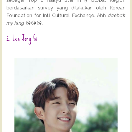
sebagai Top 1 Hallyu Star in 5 Global Region
berdasarkan survey yang dilakukan oleh Korean
Foundation for Intl Cultural Exchange. Ahh
daebak
my king
😘😘😘.
2. Lee Jong Gi