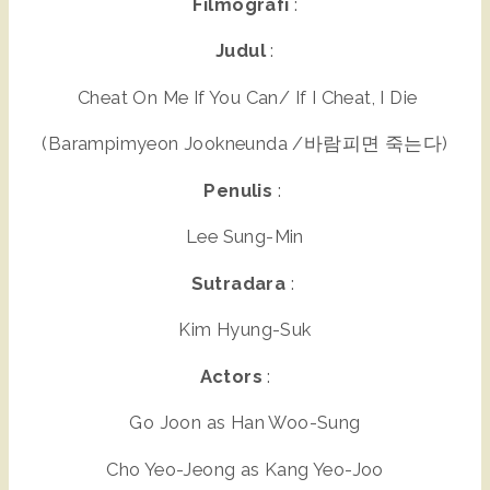
Filmografi
:
Judul
:
Cheat On Me If You Can/ If I Cheat, I Die
(Barampimyeon Jookneunda /바람피면 죽는다)
Penulis
:
Lee Sung-Min
Sutradara
:
Kim Hyung-Suk
Actors
:
Go Joon as Han Woo-Sung
Cho Yeo-Jeong as Kang Yeo-Joo