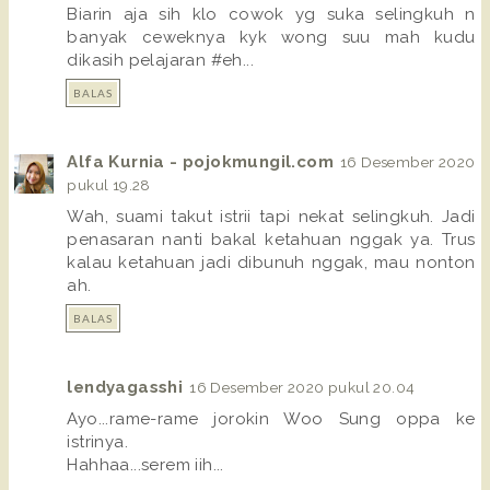
Biarin aja sih klo cowok yg suka selingkuh n
banyak ceweknya kyk wong suu mah kudu
dikasih pelajaran #eh...
BALAS
Alfa Kurnia - pojokmungil.com
16 Desember 2020
pukul 19.28
Wah, suami takut istrii tapi nekat selingkuh. Jadi
penasaran nanti bakal ketahuan nggak ya. Trus
kalau ketahuan jadi dibunuh nggak, mau nonton
ah.
BALAS
lendyagasshi
16 Desember 2020 pukul 20.04
Ayo...rame-rame jorokin Woo Sung oppa ke
istrinya.
Hahhaa...serem iih...