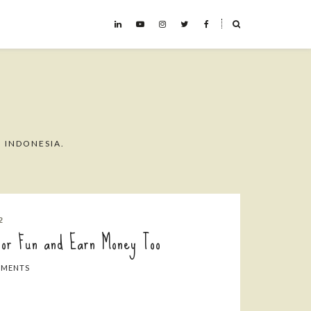
˟
 INDONESIA.
2
 For Fun and Earn Money Too
MMENTS