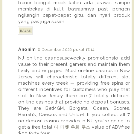
bener banget mbak kalau ada jerawat sampe
membekas di kulit, bawaannya pasti pengen
ngilangin cepet-cepet gitu, dan nyari produk
yang pas juga susah
BALAS
Anonim
6 Desember 2022 pukul 17.14
NJ on-line casinosuseweekly promotionsto add
value to their present gamers and maintain them
lively and engaged. Most on-line casinos in New
Jersey will characteristic totally different slot
machines every week — providing free spins or
different incentives for customers who play that
slot. In New Jersey there are 7 totally different
on-line casinos that provide no deposit bonuses.
They are BetMGM, Borgata, Ocean, Scores,
Harrah’s, Caesars and Unibet. If you collect all 7
no deposit casino provides in NJ, you're going to
get a free total
다 파벳 우회 주소
value of ABVfree
$99,forty four.