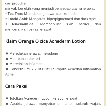
dan produksi
minyak berlebih yang menjadi penyebab utama jerawat
⭐
Tea Tree
: Meredakan jerawat dan komedo
⭐
Lactid Acid
: Mengatasi hiperpigmentasi dan dark spot
⭐
Niacinamide
: Memperkuat skin barrier dan 
mencerahkan bekas jerawat
Klaim Orange O'cica Acnederm Lotion
⏹️ Meredakan jerawat meradang
⏹️ Membunuh bakteri
⏹️ Meredakan inflamasi
⏹️ Concern untuk kulit Pustula Popula Acnedan Inflamation 
Acne
Cara Pakai
⏹️ Totolkan Acnederm Lotion ke spot jerawat
⏹️ Apabila jerawat menyebar di hampir seluruh wajah, 