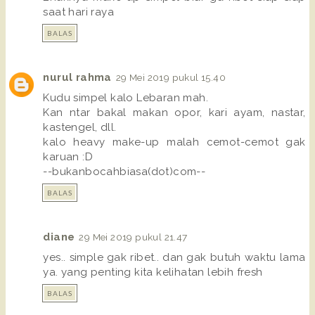
saat hari raya
BALAS
nurul rahma
29 Mei 2019 pukul 15.40
Kudu simpel kalo Lebaran mah.
Kan ntar bakal makan opor, kari ayam, nastar,
kastengel, dll.
kalo heavy make-up malah cemot-cemot gak
karuan :D
--bukanbocahbiasa(dot)com--
BALAS
diane
29 Mei 2019 pukul 21.47
yes.. simple gak ribet.. dan gak butuh waktu lama
ya. yang penting kita kelihatan lebih fresh
BALAS