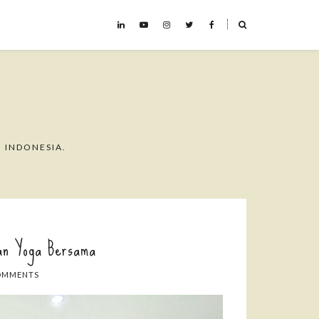
˟
 INDONESIA.
n Yoga Bersama
OMMENTS